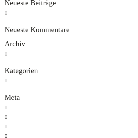
Neueste Beiträge
Hallo Welt!
Neueste Kommentare
Archiv
Mai 2015
Kategorien
Allgemein
Meta
Anmelden
Eintrags-Feed
Kommentar-Feed
WordPress.org