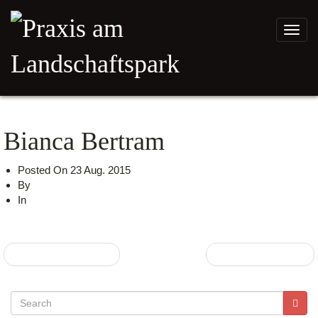
Toggl
navig
Bianca Bertram
Posted On
23 Aug. 2015
By
admin
In
Melanie Pohlmann
Vanessa Knöpfel