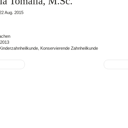
lia Tomalla, M.Sc.
22 Aug. 2015
achen
2013
Kinderzahnheilkunde, Konservierende Zahnheilkunde
esselmann
Dr. Leo K