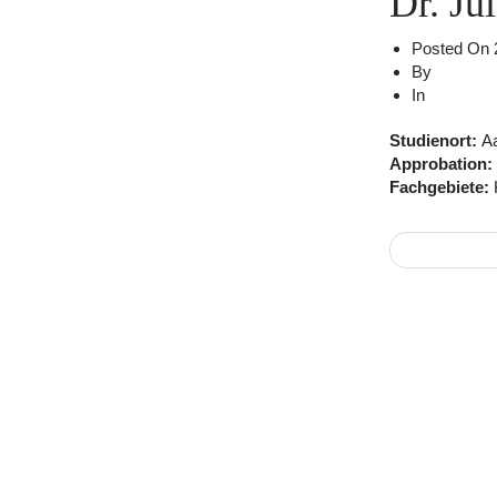
Dr. Ju
Posted On
By
admin
In
Studienort:
A
Approbation:
Fachgebiete:
Thomas H