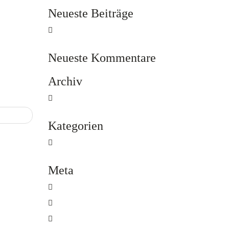
Neueste Beiträge
Hallo Welt!
Neueste Kommentare
Archiv
Mai 2015
üppers
Kategorien
Allgemein
Meta
Anmelden
Eintrags-Feed
Kommentar-Feed